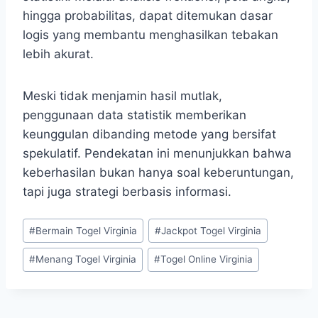
hingga probabilitas, dapat ditemukan dasar
logis yang membantu menghasilkan tebakan
lebih akurat.
Meski tidak menjamin hasil mutlak,
penggunaan data statistik memberikan
keunggulan dibanding metode yang bersifat
spekulatif. Pendekatan ini menunjukkan bahwa
keberhasilan bukan hanya soal keberuntungan,
tapi juga strategi berbasis informasi.
Post
#
Bermain Togel Virginia
#
Jackpot Togel Virginia
Tags:
#
Menang Togel Virginia
#
Togel Online Virginia