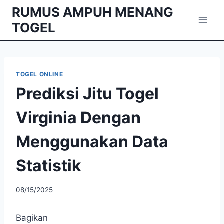
Skip
RUMUS AMPUH MENANG
to
TOGEL
content
TOGEL ONLINE
Prediksi Jitu Togel
Virginia Dengan
Menggunakan Data
Statistik
08/15/2025
Bagikan