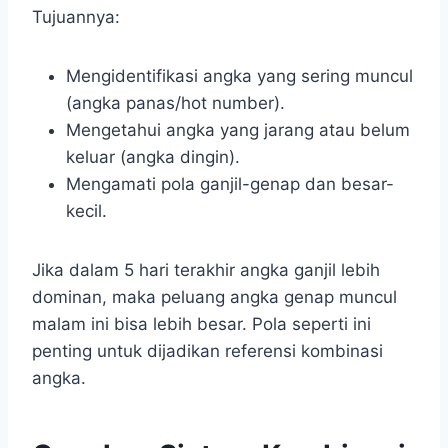
Tujuannya:
Mengidentifikasi angka yang sering muncul
(angka panas/hot number).
Mengetahui angka yang jarang atau belum
keluar (angka dingin).
Mengamati pola ganjil-genap dan besar-
kecil.
Jika dalam 5 hari terakhir angka ganjil lebih
dominan, maka peluang angka genap muncul
malam ini bisa lebih besar. Pola seperti ini
penting untuk dijadikan referensi kombinasi
angka.