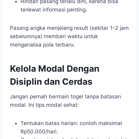
Hindari pasang terlalu dini, karena bisa
terlewat informasi penting.
Pasang angka menjelang result (sekitar 1–2 jam
sebelumnya) memberi waktu untuk
menganalisa pola terbaru.
Kelola Modal Dengan
Disiplin dan Cerdas
Jangan pernah bermain togel tanpa batasan
modal. Ini tips modal sehat:
Tentukan batas harian: contoh maksimal
Rp50.000/hari.