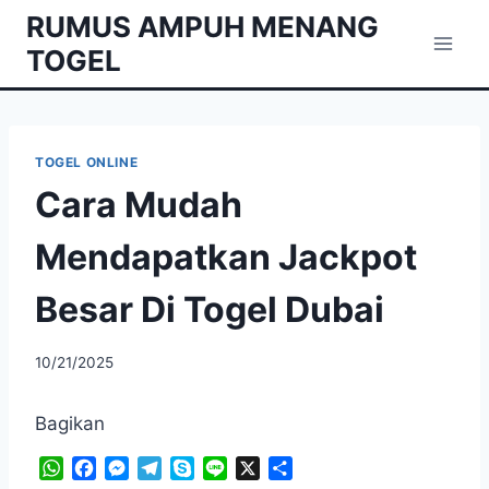
Skip
RUMUS AMPUH MENANG
to
TOGEL
content
TOGEL ONLINE
Cara Mudah
Mendapatkan Jackpot
Besar Di Togel Dubai
10/21/2025
Bagikan
W
F
M
T
S
L
X
S