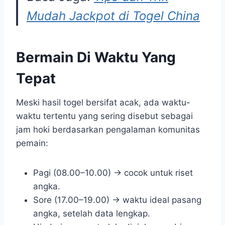
Mudah Jackpot di Togel China
Bermain Di Waktu Yang
Tepat
Meski hasil togel bersifat acak, ada waktu-
waktu tertentu yang sering disebut sebagai
jam hoki berdasarkan pengalaman komunitas
pemain:
Pagi (08.00–10.00) → cocok untuk riset
angka.
Sore (17.00–19.00) → waktu ideal pasang
angka, setelah data lengkap.