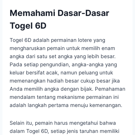
Memahami Dasar-Dasar
Togel 6D
Togel 6D adalah permainan lotere yang
mengharuskan pemain untuk memilih enam
angka dari satu set angka yang lebih besar.
Pada setiap pengundian, angka-angka yang
keluar bersifat acak, namun peluang untuk
memenangkan hadiah besar cukup besar jika
Anda memilih angka dengan bijak. Pemahaman
mendalam tentang mekanisme permainan ini
adalah langkah pertama menuju kemenangan.
Selain itu, pemain harus mengetahui bahwa
dalam Togel 6D, setiap jenis taruhan memiliki