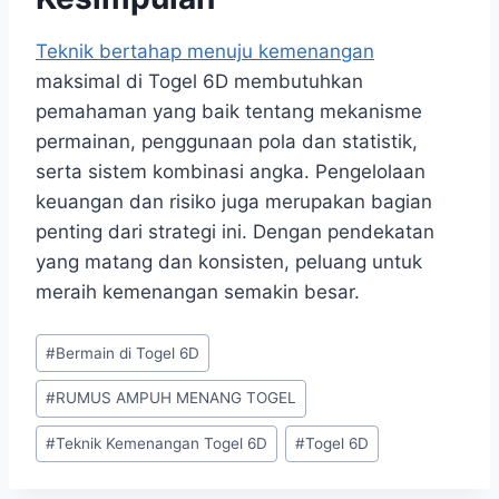
Teknik bertahap menuju kemenangan
maksimal di Togel 6D membutuhkan
pemahaman yang baik tentang mekanisme
permainan, penggunaan pola dan statistik,
serta sistem kombinasi angka. Pengelolaan
keuangan dan risiko juga merupakan bagian
penting dari strategi ini. Dengan pendekatan
yang matang dan konsisten, peluang untuk
meraih kemenangan semakin besar.
Post
#
Bermain di Togel 6D
Tags:
#
RUMUS AMPUH MENANG TOGEL
#
Teknik Kemenangan Togel 6D
#
Togel 6D