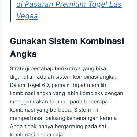
di Pasaran Premium Togel Las
Vegas
Gunakan Sistem Kombinasi
Angka
Strategi bertahap berikutnya yang bisa
digunakan adalah sistem kombinasi angka.
Dalam Togel 6D, pemain dapat memilih
kombinasi angka yang lebih kompleks dengan
menggandakan taruhan pada beberapa
kombinasi yang berbeda. Sistem ini
memperbesar peluang kemenangan karena
Anda tidak hanya bergantung pada satu
kombinasi angka saja.