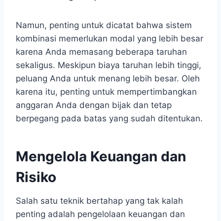
Namun, penting untuk dicatat bahwa sistem
kombinasi memerlukan modal yang lebih besar
karena Anda memasang beberapa taruhan
sekaligus. Meskipun biaya taruhan lebih tinggi,
peluang Anda untuk menang lebih besar. Oleh
karena itu, penting untuk mempertimbangkan
anggaran Anda dengan bijak dan tetap
berpegang pada batas yang sudah ditentukan.
Mengelola Keuangan dan
Risiko
Salah satu teknik bertahap yang tak kalah
penting adalah pengelolaan keuangan dan