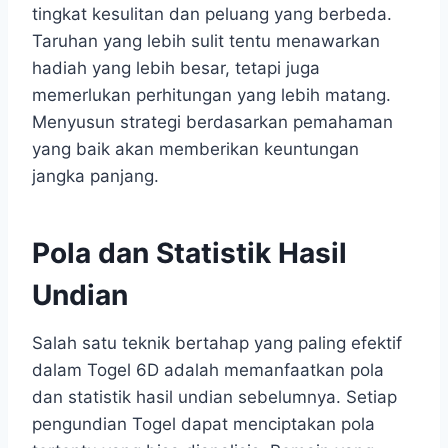
tingkat kesulitan dan peluang yang berbeda.
Taruhan yang lebih sulit tentu menawarkan
hadiah yang lebih besar, tetapi juga
memerlukan perhitungan yang lebih matang.
Menyusun strategi berdasarkan pemahaman
yang baik akan memberikan keuntungan
jangka panjang.
Pola dan Statistik Hasil
Undian
Salah satu teknik bertahap yang paling efektif
dalam Togel 6D adalah memanfaatkan pola
dan statistik hasil undian sebelumnya. Setiap
pengundian Togel dapat menciptakan pola