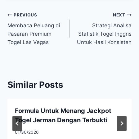
Post
PREVIOUS
NEXT
Membaca Peluang di
Strategi Analisa
navigation
Pasaran Premium
Statistik Togel Inggris
Togel Las Vegas
Untuk Hasil Konsisten
Similar Posts
Formula Untuk Menang Jackpot
Togel Jerman Dengan Terbukti
01/30/2026