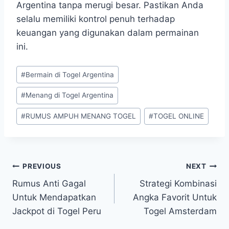
Argentina tanpa merugi besar. Pastikan Anda
selalu memiliki kontrol penuh terhadap
keuangan yang digunakan dalam permainan
ini.
Post
#
Bermain di Togel Argentina
Tags:
#
Menang di Togel Argentina
#
RUMUS AMPUH MENANG TOGEL
#
TOGEL ONLINE
Post
PREVIOUS
NEXT
Rumus Anti Gagal
Strategi Kombinasi
navigation
Untuk Mendapatkan
Angka Favorit Untuk
Jackpot di Togel Peru
Togel Amsterdam