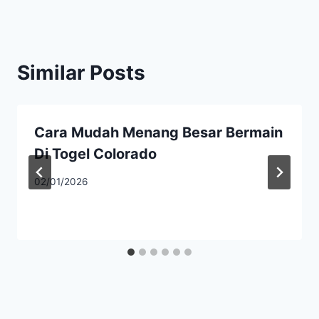
Similar Posts
Cara Mudah Menang Besar Bermain
Di Togel Colorado
02/01/2026