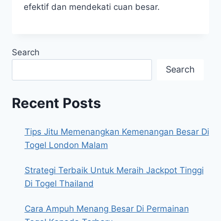
efektif dan mendekati cuan besar.
Search
Search
Recent Posts
Tips Jitu Memenangkan Kemenangan Besar Di
Togel London Malam
Strategi Terbaik Untuk Meraih Jackpot Tinggi
Di Togel Thailand
Cara Ampuh Menang Besar Di Permainan