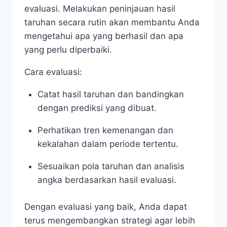
evaluasi. Melakukan peninjauan hasil
taruhan secara rutin akan membantu Anda
mengetahui apa yang berhasil dan apa
yang perlu diperbaiki.
Cara evaluasi:
Catat hasil taruhan dan bandingkan
dengan prediksi yang dibuat.
Perhatikan tren kemenangan dan
kekalahan dalam periode tertentu.
Sesuaikan pola taruhan dan analisis
angka berdasarkan hasil evaluasi.
Dengan evaluasi yang baik, Anda dapat
terus mengembangkan strategi agar lebih