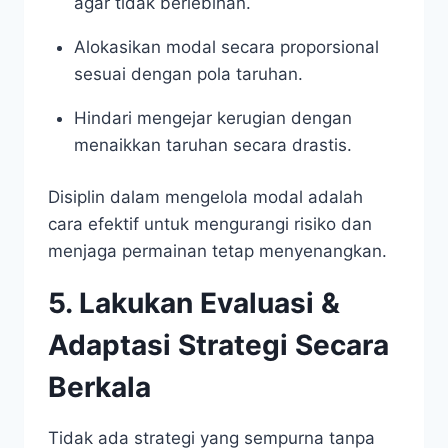
agar tidak berlebihan.
Alokasikan modal secara proporsional
sesuai dengan pola taruhan.
Hindari mengejar kerugian dengan
menaikkan taruhan secara drastis.
Disiplin dalam mengelola modal adalah
cara efektif untuk mengurangi risiko dan
menjaga permainan tetap menyenangkan.
5. Lakukan Evaluasi &
Adaptasi Strategi Secara
Berkala
Tidak ada strategi yang sempurna tanpa