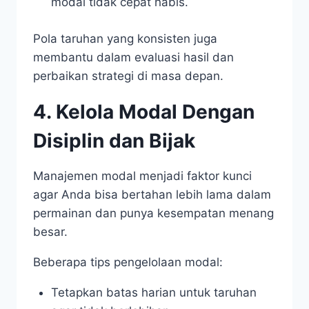
modal tidak cepat habis.
Pola taruhan yang konsisten juga
membantu dalam evaluasi hasil dan
perbaikan strategi di masa depan.
4. Kelola Modal Dengan
Disiplin dan Bijak
Manajemen modal menjadi faktor kunci
agar Anda bisa bertahan lebih lama dalam
permainan dan punya kesempatan menang
besar.
Beberapa tips pengelolaan modal:
Tetapkan batas harian untuk taruhan