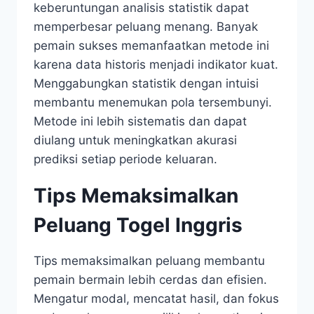
keberuntungan analisis statistik dapat
memperbesar peluang menang. Banyak
pemain sukses memanfaatkan metode ini
karena data historis menjadi indikator kuat.
Menggabungkan statistik dengan intuisi
membantu menemukan pola tersembunyi.
Metode ini lebih sistematis dan dapat
diulang untuk meningkatkan akurasi
prediksi setiap periode keluaran.
Tips Memaksimalkan
Peluang Togel Inggris
Tips memaksimalkan peluang membantu
pemain bermain lebih cerdas dan efisien.
Mengatur modal, mencatat hasil, dan fokus