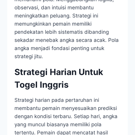
observasi, dan intuisi membantu
meningkatkan peluang. Strategi ini
memungkinkan pemain memiliki
pendekatan lebih sistematis dibanding
sekadar menebak angka secara acak. Pola
angka menjadi fondasi penting untuk
strategi jitu.
Strategi Harian Untuk
Togel Inggris
Strategi harian pada pertaruhan ini
membantu pemain menyesuaikan prediksi
dengan kondisi terbaru. Setiap hari, angka
yang muncul biasanya memiliki pola
tertentu. Pemain dapat mencatat hasil