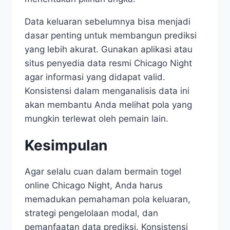
Data keluaran sebelumnya bisa menjadi
dasar penting untuk membangun prediksi
yang lebih akurat. Gunakan aplikasi atau
situs penyedia data resmi Chicago Night
agar informasi yang didapat valid.
Konsistensi dalam menganalisis data ini
akan membantu Anda melihat pola yang
mungkin terlewat oleh pemain lain.
Kesimpulan
Agar selalu cuan dalam bermain togel
online Chicago Night, Anda harus
memadukan pemahaman pola keluaran,
strategi pengelolaan modal, dan
pemanfaatan data prediksi. Konsistensi