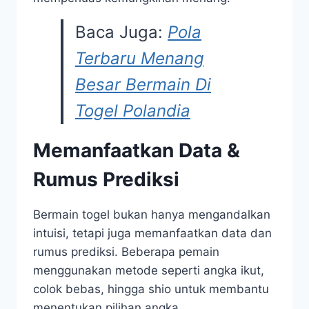
Baca Juga:
Pola
Terbaru Menang
Besar Bermain Di
Togel Polandia
Memanfaatkan Data &
Rumus Prediksi
Bermain togel bukan hanya mengandalkan
intuisi, tetapi juga memanfaatkan data dan
rumus prediksi. Beberapa pemain
menggunakan metode seperti angka ikut,
colok bebas, hingga shio untuk membantu
menentukan pilihan angka.