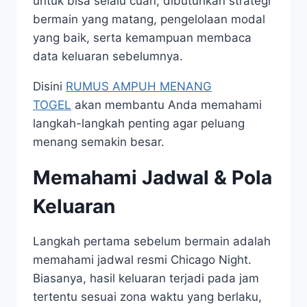
untuk bisa selalu cuan, dibutuhkan strategi
bermain yang matang, pengelolaan modal
yang baik, serta kemampuan membaca
data keluaran sebelumnya.
Disini
RUMUS AMPUH MENANG
TOGEL
akan membantu Anda memahami
langkah-langkah penting agar peluang
menang semakin besar.
Memahami Jadwal & Pola
Keluaran
Langkah pertama sebelum bermain adalah
memahami jadwal resmi Chicago Night.
Biasanya, hasil keluaran terjadi pada jam
tertentu sesuai zona waktu yang berlaku,