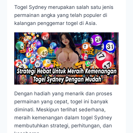
Togel Sydney merupakan salah satu jenis
permainan angka yang telah populer di
kalangan penggemar togel di Asia.
Dengan hadiah yang menarik dan proses
permainan yang cepat, togel ini banyak
diminati. Meskipun terlihat sederhana,
meraih kemenangan dalam togel Sydney
membutuhkan strategi, perhitungan, dan