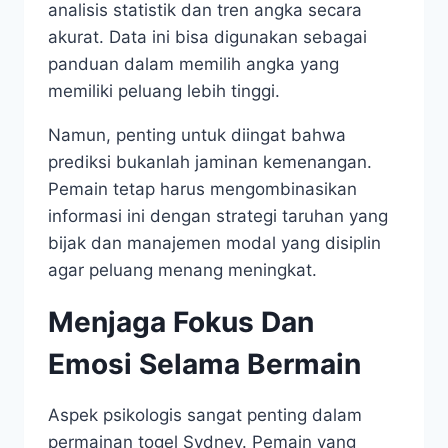
analisis statistik dan tren angka secara
akurat. Data ini bisa digunakan sebagai
panduan dalam memilih angka yang
memiliki peluang lebih tinggi.
Namun, penting untuk diingat bahwa
prediksi bukanlah jaminan kemenangan.
Pemain tetap harus mengombinasikan
informasi ini dengan strategi taruhan yang
bijak dan manajemen modal yang disiplin
agar peluang menang meningkat.
Menjaga Fokus Dan
Emosi Selama Bermain
Aspek psikologis sangat penting dalam
permainan togel Sydney. Pemain yang