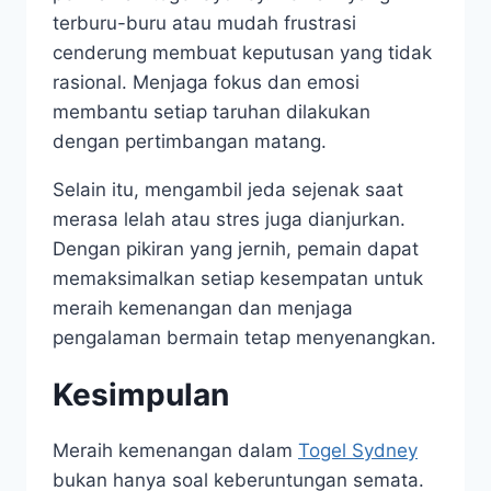
terburu-buru atau mudah frustrasi
cenderung membuat keputusan yang tidak
rasional. Menjaga fokus dan emosi
membantu setiap taruhan dilakukan
dengan pertimbangan matang.
Selain itu, mengambil jeda sejenak saat
merasa lelah atau stres juga dianjurkan.
Dengan pikiran yang jernih, pemain dapat
memaksimalkan setiap kesempatan untuk
meraih kemenangan dan menjaga
pengalaman bermain tetap menyenangkan.
Kesimpulan
Meraih kemenangan dalam
Togel Sydney
bukan hanya soal keberuntungan semata.