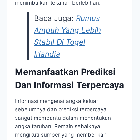
menimbulkan tekanan berlebihan.
Baca Juga:
Rumus
Ampuh Yang Lebih
Stabil Di Togel
Irlandia
Memanfaatkan Prediksi
Dan Informasi Terpercaya
Informasi mengenai angka keluar
sebelumnya dan prediksi terpercaya
sangat membantu dalam menentukan
angka taruhan. Pemain sebaiknya
mengikuti sumber yang memberikan