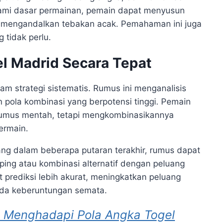
hami dasar permainan, pemain dapat menyusun
da mengandalkan tebakan acak. Pemahaman ini juga
 tidak perlu.
 Madrid Secara Tepat
am strategi sistematis. Rumus ini menganalisis
an pola kombinasi yang berpotensi tinggi. Pemain
umus mentah, tetapi mengkombinasikannya
ermain.
ang dalam beberapa putaran terakhir, rumus dapat
ng atau kombinasi alternatif dengan peluang
 prediksi lebih akurat, meningkatkan peluang
da keberuntungan semata.
Menghadapi Pola Angka Togel