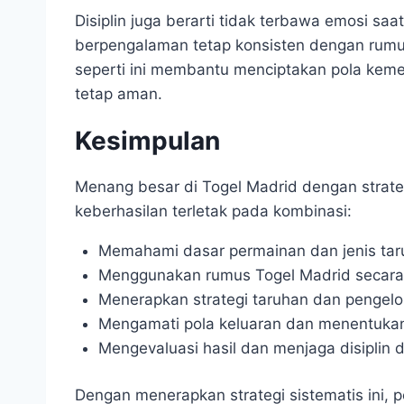
Disiplin juga berarti tidak terbawa emosi sa
berpengalaman tetap konsisten dengan rumus d
seperti ini membantu menciptakan pola kem
tetap aman.
Kesimpulan
Menang besar di Togel Madrid dengan strateg
keberhasilan terletak pada kombinasi:
Memahami dasar permainan dan jenis tar
Menggunakan rumus Togel Madrid secara 
Menerapkan strategi taruhan dan pengelol
Mengamati pola keluaran dan menentukan
Mengevaluasi hasil dan menjaga disiplin
Dengan menerapkan strategi sistematis ini,