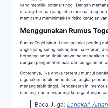
yang memiliki potensi tinggi. Dengan mema
strategi taruhan yang lebih rasional daripa
membantu meminimalkan risiko kerugian yang
Menggunakan Rumus Togel
Rumus Togel Madrid menjadi alat penting dal
angka yang sering keluar, tren naik-turun, d
berpengalaman tidak hanya mengandalkan r
dengan pengamatan pola dan pengalaman b
Contohnya, jika angka tertentu muncul berul
digunakan untuk menentukan angka pendampi
menang lebih tinggi. Pendekatan ini membuat
menang, dan mengurangi ketergantungan pa
Baca Juga:
Langkah Aman 