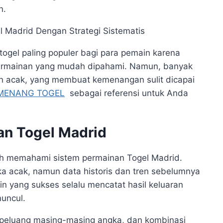
n.
ogel paling populer bagi para pemain karena
ermainan yang mudah dipahami. Namun, banyak
 acak, yang membuat kemenangan sulit dicapai
MENANG TOGEL
sebagai referensi untuk Anda
n Togel Madrid
h memahami sistem permainan Togel Madrid.
ka acak, namun data historis dan tren sebelumnya
n yang sukses selalu mencatat hasil keluaran
muncul.
 peluang masing-masing angka, dan kombinasi