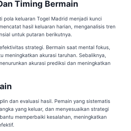
Dan Timing Bermain
i pola keluaran Togel Madrid menjadi kunci
encatat hasil keluaran harian, menganalisis tren
sial untuk putaran berikutnya.
fektivitas strategi. Bermain saat mental fokus,
tu meningkatkan akurasi taruhan. Sebaliknya,
 menurunkan akurasi prediksi dan meningkatkan
ain
plin dan evaluasi hasil. Pemain yang sistematis
 angka yang keluar, dan menyesuaikan strategi
embantu memperbaiki kesalahan, meningkatkan
fektif.