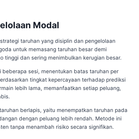
gelolaan Modal
trategi taruhan yang disiplin dan pengelolaan
rgoda untuk memasang taruhan besar demi
ko tinggi dan sering menimbulkan kerugian besar.
beberapa sesi, menentukan batas taruhan per
erdasarkan tingkat kepercayaan terhadap prediksi
rmain lebih lama, memanfaatkan setiap peluang,
bis.
aruhan berlapis, yaitu menempatkan taruhan pada
dangan dengan peluang lebih rendah. Metode ini
en tanpa menambah risiko secara signifikan.