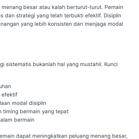
at menang besar atau kalah berturut-turut. Pemain
an strategi yang telah terbukti efektif. Disiplin
enangan yang lebih konsisten dan menjaga modal
i sistematis bukanlah hal yang mustahil. Kunci
uhan
efektif
aan modal disiplin
 timing bermain yang tepat
 dalam bermain
 pemain dapat meningkatkan peluang menang besar,