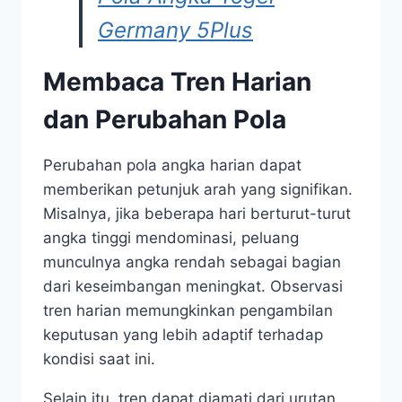
Germany 5Plus
Membaca Tren Harian
dan Perubahan Pola
Perubahan pola angka harian dapat
memberikan petunjuk arah yang signifikan.
Misalnya, jika beberapa hari berturut-turut
angka tinggi mendominasi, peluang
munculnya angka rendah sebagai bagian
dari keseimbangan meningkat. Observasi
tren harian memungkinkan pengambilan
keputusan yang lebih adaptif terhadap
kondisi saat ini.
Selain itu, tren dapat diamati dari urutan