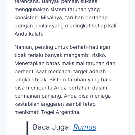
terencana. Banyak pemain sukses
menggunakan sistem taruhan yang
konsisten. Misalnya, taruhan bertahap
dengan jumlah yang meningkat setiap kali
Anda kalah.
Namun, penting untuk berhati-hati agar
tidak terlalu banyak mengambil risiko.
Menetapkan batas maksimal taruhan dan
berhenti saat mencapai target adalah
langkah bijak. Sistem taruhan yang baik
bisa membantu Anda bertahan dalam
permainan panjang. Anda bisa menjaga
kestabilan anggaran sambil tetap
menikmati Togel Argentina.
Baca Juga:
Rumus