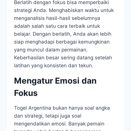
Berlatih dengan fokus bisa memperbaiki
strategi Anda. Menghabiskan waktu untuk
menganalisis hasil-hasil sebelumnya
adalah salah satu cara terbaik untuk
belajar. Dengan berlatih, Anda akan lebih
siap menghadapi berbagai kemungkinan
yang muncul dalam permainan.
Keberhasilan besar sering datang setelah
latihan yang konsisten dan tekun.
Mengatur Emosi dan
Fokus
Togel Argentina bukan hanya soal angka
dan strategi, tetapi juga soal
mengendalikan emosi. Banyak pemain