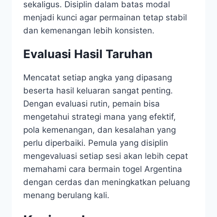
sekaligus. Disiplin dalam batas modal
menjadi kunci agar permainan tetap stabil
dan kemenangan lebih konsisten.
Evaluasi Hasil Taruhan
Mencatat setiap angka yang dipasang
beserta hasil keluaran sangat penting.
Dengan evaluasi rutin, pemain bisa
mengetahui strategi mana yang efektif,
pola kemenangan, dan kesalahan yang
perlu diperbaiki. Pemula yang disiplin
mengevaluasi setiap sesi akan lebih cepat
memahami cara bermain togel Argentina
dengan cerdas dan meningkatkan peluang
menang berulang kali.