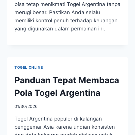
bisa tetap menikmati Togel Argentina tanpa
merugi besar. Pastikan Anda selalu
memiliki kontrol penuh terhadap keuangan
yang digunakan dalam permainan ini.
TOGEL ONLINE
Panduan Tepat Membaca
Pola Togel Argentina
01/30/2026
Togel Argentina populer di kalangan
penggemar Asia karena undian konsisten
dan data keluaran mudah diakses untuk