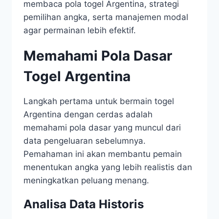
membaca pola togel Argentina, strategi
pemilihan angka, serta manajemen modal
agar permainan lebih efektif.
Memahami Pola Dasar
Togel Argentina
Langkah pertama untuk bermain togel
Argentina dengan cerdas adalah
memahami pola dasar yang muncul dari
data pengeluaran sebelumnya.
Pemahaman ini akan membantu pemain
menentukan angka yang lebih realistis dan
meningkatkan peluang menang.
Analisa Data Historis