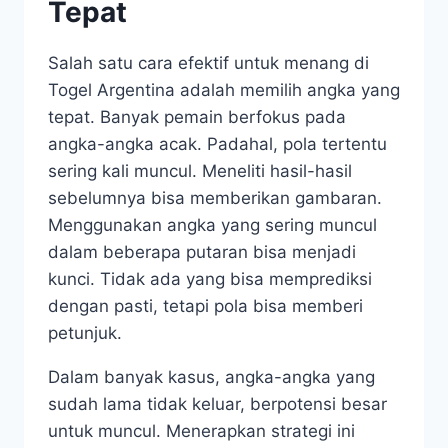
Tepat
Salah satu cara efektif untuk menang di
Togel Argentina adalah memilih angka yang
tepat. Banyak pemain berfokus pada
angka-angka acak. Padahal, pola tertentu
sering kali muncul. Meneliti hasil-hasil
sebelumnya bisa memberikan gambaran.
Menggunakan angka yang sering muncul
dalam beberapa putaran bisa menjadi
kunci. Tidak ada yang bisa memprediksi
dengan pasti, tetapi pola bisa memberi
petunjuk.
Dalam banyak kasus, angka-angka yang
sudah lama tidak keluar, berpotensi besar
untuk muncul. Menerapkan strategi ini